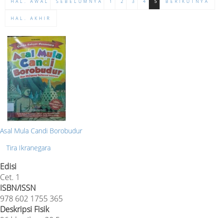
HAL. AWAL
SEBELUMNYA
1
2
3
4
5
BERIKUTNYA
HAL. AKHIR
Asal Mula Candi Borobudur
Tira Ikranegara
Edisi
Cet. 1
ISBN/ISSN
978 602 1755 365
Deskripsi Fisik