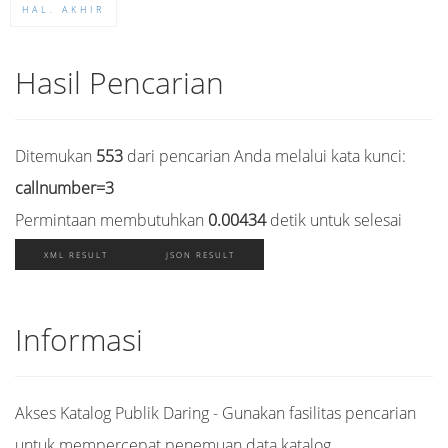
HAL. AKHIR
Hasil Pencarian
Ditemukan
553
dari pencarian Anda melalui kata kunci:
callnumber=3
Permintaan membutuhkan
0.00434
detik untuk selesai
XML RESULT
JSON RESULT
Informasi
Akses Katalog Publik Daring - Gunakan fasilitas pencarian
untuk mempercepat penemuan data katalog