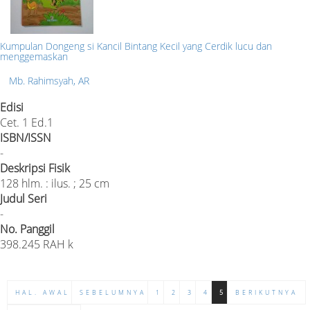
Kumpulan Dongeng si Kancil Bintang Kecil yang Cerdik lucu dan
menggemaskan
Mb. Rahimsyah, AR
Edisi
Cet. 1 Ed.1
ISBN/ISSN
-
Deskripsi Fisik
128 hlm. : ilus. ; 25 cm
Judul Seri
-
No. Panggil
398.245 RAH k
HAL. AWAL
SEBELUMNYA
1
2
3
4
5
BERIKUTNYA