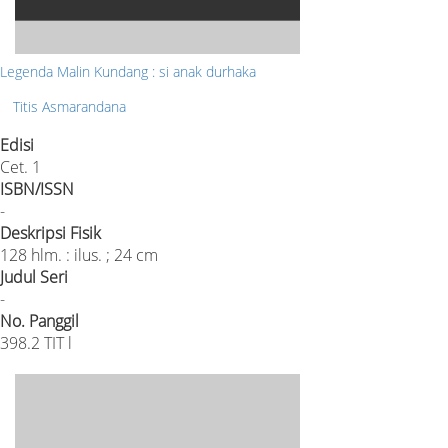
Legenda Malin Kundang : si anak durhaka
Titis Asmarandana
Edisi
Cet. 1
ISBN/ISSN
-
Deskripsi Fisik
128 hlm. : ilus. ; 24 cm
Judul Seri
-
No. Panggil
398.2 TIT l