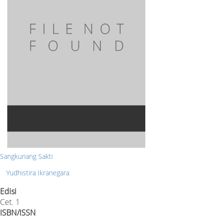
Sangkuriang Sakti
Yudhistira Ikranegara
Edisi
Cet. 1
ISBN/ISSN