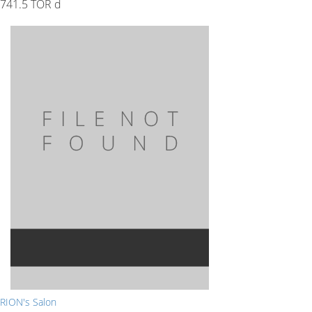
741.5 TOR d
RION's Salon