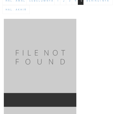
HAL. AWAL
SEBELUMNYA
1
2
3
4
5
BERIKUTNYA
HAL. AKHIR