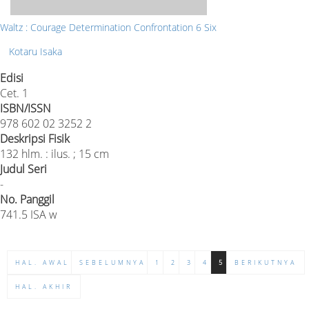
Waltz : Courage Determination Confrontation 6 Six
Kotaru Isaka
Edisi
Cet. 1
ISBN/ISSN
978 602 02 3252 2
Deskripsi Fisik
132 hlm. : ilus. ; 15 cm
Judul Seri
-
No. Panggil
741.5 ISA w
HAL. AWAL
SEBELUMNYA
1
2
3
4
5
BERIKUTNYA
HAL. AKHIR