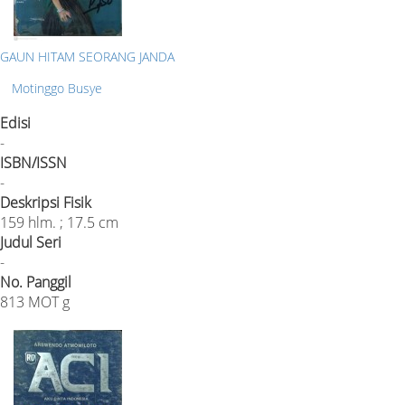
GAUN HITAM SEORANG JANDA
Motinggo Busye
Edisi
-
ISBN/ISSN
-
Deskripsi Fisik
159 hlm. ; 17.5 cm
Judul Seri
-
No. Panggil
813 MOT g