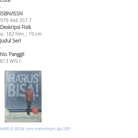
-
ISBN/ISSN
979 444 357 7
Deskripsi Fisik
vi. 182 hlm, ; 19 cm
Judul Seri
-
No. Panggil
813 WIS t
HARUS BISA! seni memimpin ala SBY