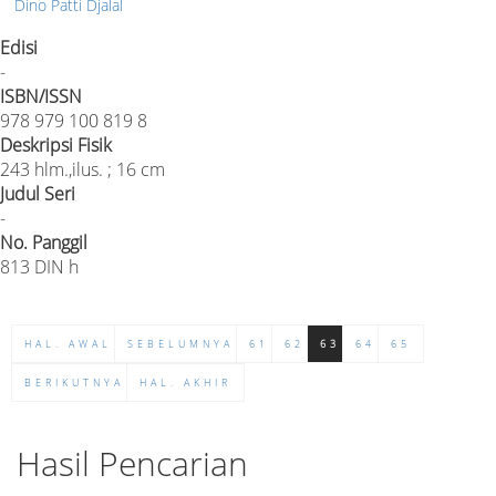
Dino Patti Djalal
Edisi
-
ISBN/ISSN
978 979 100 819 8
Deskripsi Fisik
243 hlm.,ilus. ; 16 cm
Judul Seri
-
No. Panggil
813 DIN h
HAL. AWAL
SEBELUMNYA
61
62
63
64
65
BERIKUTNYA
HAL. AKHIR
Hasil Pencarian