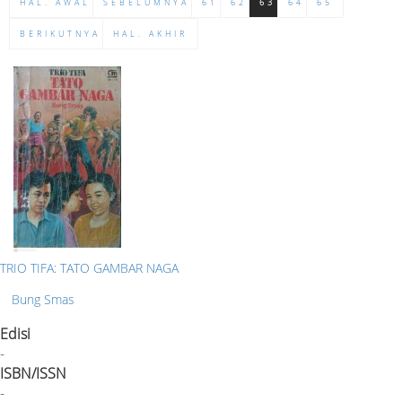
HAL. AWAL
SEBELUMNYA
61
62
63
64
65
BERIKUTNYA
HAL. AKHIR
TRIO TIFA: TATO GAMBAR NAGA
Bung Smas
Edisi
-
ISBN/ISSN
-