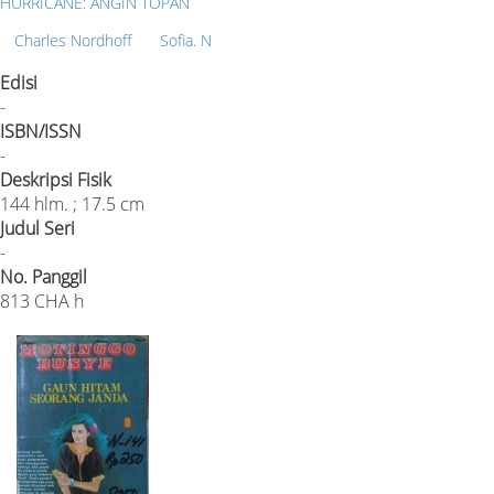
HURRICANE: ANGIN TOPAN
Charles Nordhoff
Sofia. N
Edisi
-
ISBN/ISSN
-
Deskripsi Fisik
144 hlm. ; 17.5 cm
Judul Seri
-
No. Panggil
813 CHA h