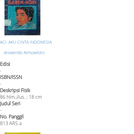
ACI: AKU CINTA INDONESIA
Arswendo Atmowiloto
Edisi
-
ISBN/ISSN
-
Deskripsi Fisik
86 hlm.,ilus. ; 18 cm
Judul Seri
-
No. Panggil
813 ARS a