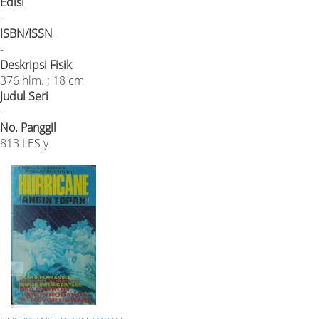
Edisi
-
ISBN/ISSN
-
Deskripsi Fisik
376 hlm. ; 18 cm
Judul Seri
-
No. Panggil
813 LES y