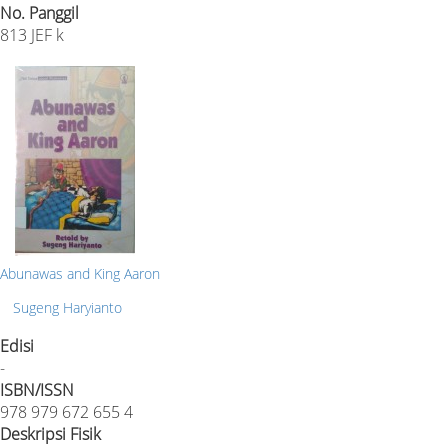
No. Panggil
813 JEF k
Abunawas and King Aaron
Sugeng Haryianto
Edisi
-
ISBN/ISSN
978 979 672 655 4
Deskripsi Fisik