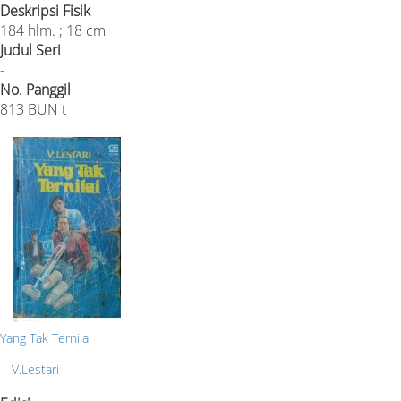
Deskripsi Fisik
184 hlm. ; 18 cm
Judul Seri
-
No. Panggil
813 BUN t
Yang Tak Ternilai
V.Lestari