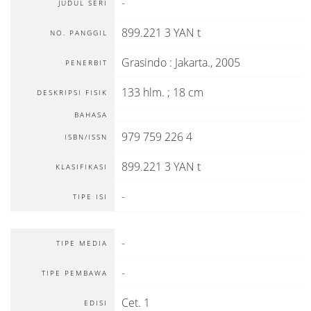
-
JUDUL SERI
899.221 3 YAN t
NO. PANGGIL
Grasindo
:
Jakarta
.,
2005
PENERBIT
133 hlm. ; 18 cm
DESKRIPSI FISIK
BAHASA
979 759 226 4
ISBN/ISSN
899.221 3 YAN t
KLASIFIKASI
-
TIPE ISI
-
TIPE MEDIA
-
TIPE PEMBAWA
Cet. 1
EDISI