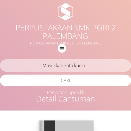
PERPUSTAKAAN SMK PGRI 2
PALEMBANG
PERPUSTAKAAN SMK PGRI 2 PALEMBANG
CARI
Pencarian Spesifik
Detail Cantuman