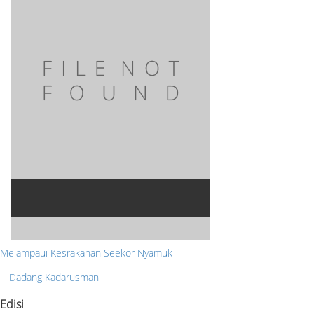
Melampaui Kesrakahan Seekor Nyamuk
Dadang Kadarusman
Edisi