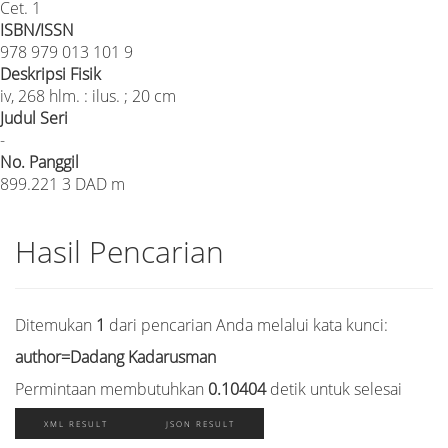
Cet. 1
ISBN/ISSN
978 979 013 101 9
Deskripsi Fisik
iv, 268 hlm. : ilus. ; 20 cm
Judul Seri
-
No. Panggil
899.221 3 DAD m
Hasil Pencarian
Ditemukan
1
dari pencarian Anda melalui kata kunci:
author=Dadang Kadarusman
Permintaan membutuhkan
0.10404
detik untuk selesai
XML RESULT
JSON RESULT