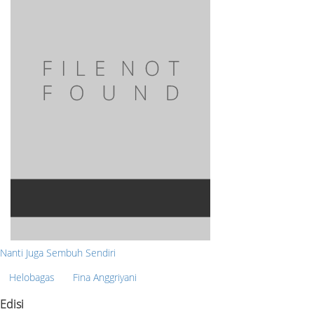
Nanti Juga Sembuh Sendiri
Helobagas
Fina Anggriyani
Edisi