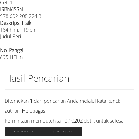
Cet. 1
ISBN/ISSN
978 602 208 224 8
Deskripsi Fisik
164 hlm. ; 19 cm
Judul Seri
-
No. Panggil
895 HEL n
Hasil Pencarian
Ditemukan
1
dari pencarian Anda melalui kata kunci:
author=Helobagas
Permintaan membutuhkan
0.10202
detik untuk selesai
XML RESULT
JSON RESULT