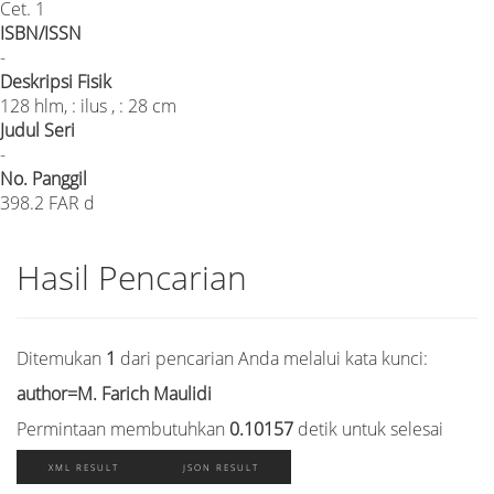
Cet. 1
ISBN/ISSN
-
Deskripsi Fisik
128 hlm, : ilus , : 28 cm
Judul Seri
-
No. Panggil
398.2 FAR d
Hasil Pencarian
Ditemukan
1
dari pencarian Anda melalui kata kunci:
author=M. Farich Maulidi
Permintaan membutuhkan
0.10157
detik untuk selesai
XML RESULT
JSON RESULT