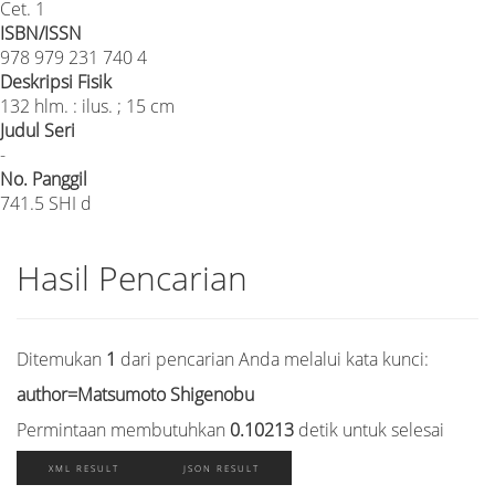
Cet. 1
ISBN/ISSN
978 979 231 740 4
Deskripsi Fisik
132 hlm. : ilus. ; 15 cm
Judul Seri
-
No. Panggil
741.5 SHI d
Hasil Pencarian
Ditemukan
1
dari pencarian Anda melalui kata kunci:
author=Matsumoto Shigenobu
Permintaan membutuhkan
0.10213
detik untuk selesai
XML RESULT
JSON RESULT